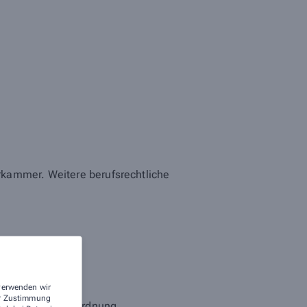
rkammer. Weitere berufsrechtliche
 verwenden wir
rer Zustimmung
Bundesapothekerordnung,