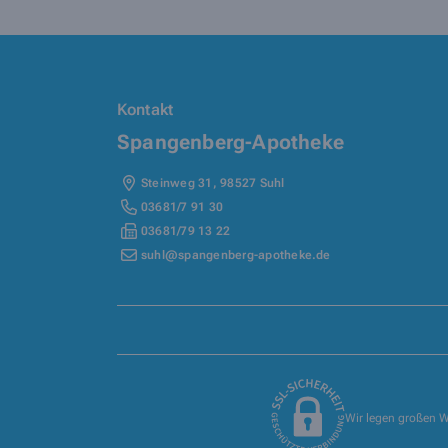
Kontakt
Spangenberg-Apotheke
Steinweg 31
,
98527
Suhl
03681/7 91 30
03681/79 13 22
suhl@spangenberg-apotheke.de
Wir legen großen W