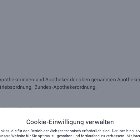
r Apothekerinnen und Apotheker der oben genannten Apotheke
triebsordnung, Bundes-Apothekerordnung.
ik Deutschland
Cookie-Einwilligung verwalten
okies, die für den Betrieb der Website technisch erforderlich sind. Darüber hinaus
esapothekerkammer Thüringen
nsere Website für Sie optimal zu gestalten und fortlaufend zu verbessern. Mit Ih
, Apothekenbetriebsordnung, Arzneimittelpreisverordnung, 