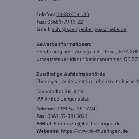
Telefon:
03681/7 91 30
Fax:
03681/79 13 22
Email:
suhl@spangenberg-apotheke.de
Gewerbeinformationen:
Handelsregister: Amtsgericht Jena
,
HRA 300
Umsatzsteuer-Identifikationsnummer: DE 2
Zuständige Aufsichtsbehörde
Thüringer Landesamt für Lebensmittelsicherh
Tennstedter Str. 8 / 9
99947
Bad Langensalza
Telefon
:
0361 57-3815240
Fax
: 0361 57-3815024
E-Mail
:
Pharmazie@tlv.thueringen.de
Webseite
:
https://www.tlv-thueringen.de