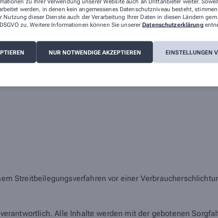
mationen zu Ihrer Verwendung unserer Website auch an Drittanbieter weiter. Sowei
arbeitet werden, in denen kein angemessenes Datenschutzniveau besteht, stimmen S
 auf der Internetseite des Bundesvereinigung Deutscher Apo
r Nutzung dieser Dienste auch der Verarbeitung Ihrer Daten in diesen Ländern gem.
 a DSGVO zu. Weitere Informationen können Sie unserer
Datenschutzerklärung
entn
nserer Apotheke können Sie hier erreichen:
EPTIEREN
NUR NOTWENDIGE AKZEPTIEREN
EINSTELLUNGEN 
einem Streitbeilegungsverfahren vor einer Verbraucherschlicht
en verantwortlich. Alle Inhalte werden mit der gebotenen Sorgfa