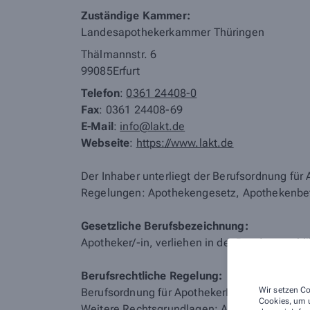
Zuständige Kammer:
Landesapothekerkammer Thüringen
Thälmannstr. 6
99085
Erfurt
Telefon
:
0361 24408-0
Fax
: 0361 24408-69
E-Mail
:
info@lakt.de
Webseite
:
https://www.lakt.de
Der Inhaber unterliegt der Berufsordnung fü
Regelungen: Apothekengesetz, Apothekenbe
Gesetzliche Berufsbezeichnung:
Apotheker/-in, verliehen in der Bundesrepubl
Berufsrechtliche Regelung:
Wir setzen Co
Berufsordnung für ApothekerInnen der Land
Cookies, um u
Weitere Rechtsgrundlagen: Apothekengesetz